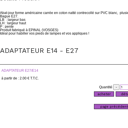
Abat-jour forme américaine carrée en coton natté contrecollé sur PVC blanc, plusie
Bague E27.
LB : largeur bas
LH : largeur haut
P : pente
Produit fabriqué à EPINAL (VOSGES)
Idéal pour habiller vos pieds de lampes et vos appliques !
ADAPTATEUR E14 - E27
ADAPTATEUR E27/E14
2
.00
€
T.T.C.
Quantité