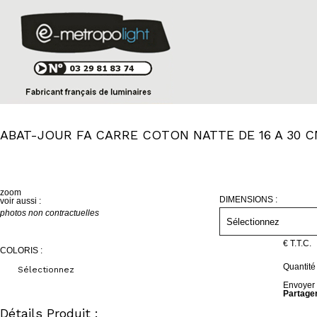
ABAT-JOUR FA CARRE COTON NATTE DE 16 A 30 
zoom
DIMENSIONS :
voir aussi :
photos non contractuelles
€
T.T.C.
COLORIS :
Quantit
Envoyer 
Partage
Détails Produit :