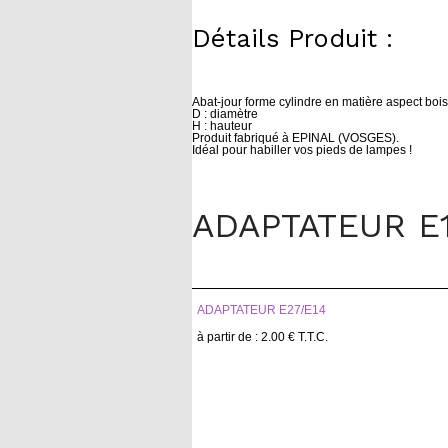
Détails Produit :
Abat-jour forme cylindre en matière aspect boi
D : diamètre
H : hauteur
Produit fabriqué à EPINAL (VOSGES).
Idéal pour habiller vos pieds de lampes !
ADAPTATEUR E1
ADAPTATEUR E27/E14
2
.00
€
T.T.C.