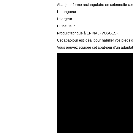
Abat-jour forme rectangulaire en cotonnette co
L : longueur
l : largeur
H : hauteur
Produit fabriqué à EPINAL (VOSGES).
Cet abat-jour est idéal pour habiller vos pieds 
Vous pouvez équiper cet abat-jour d'un adaptat