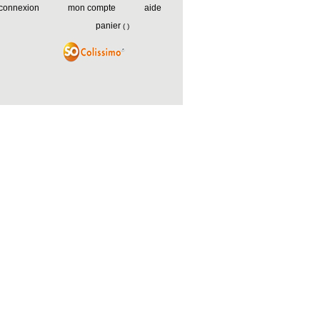
connexion
mon compte
aide
panier
(
)