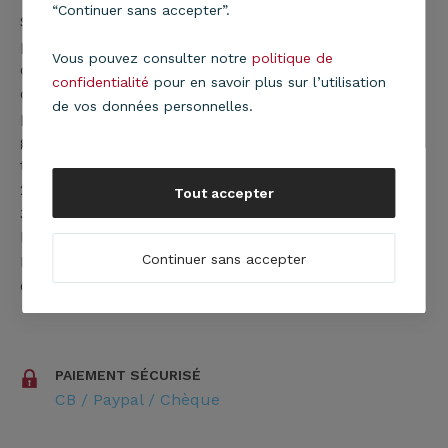
“Continuer sans accepter”.
​Si vous réglez votre commande avec une carte de
paiement, il vous sera demandé d'entrer les détails
Vous pouvez consulter notre
politique de
de cette carte lors du processus de commande, et
confidentialité
pour en savoir plus sur l’utilisation
de suivre les instructions fournies lorsque vous
de vos données personnelles.
passez votre première commande. Afin de vous
garantir une sécurité maximale, nous utilisons la
technologie "3D SECURE"
​2 - L'utilisation d'un compte paypal
Tout accepter
3 - Le réglement par chèque (délai de gestion et de
livraison rallongés)
Continuer sans accepter
N'hésitez pas à nous contacter si vous avez des
questions concernant les moyens de paiements.
PAIEMENT SÉCURISÉ
CB / Paypal / Chèque