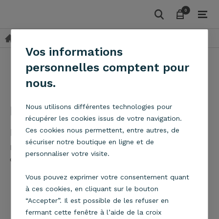
0
0
Paiement sécurisé
Vos informations
personnelles comptent pour
Paiement sécurisé
nous.
Paiement sécurisé - e-
Nous utilisons différentes technologies pour
récupérer les cookies issus de votre navigation.
metropolight
Ces cookies nous permettent, entre autres, de
sécuriser notre boutique en ligne et de
Dans notre boutique, vous pouvez régler vos achats
personnaliser votre visite.
de luminaires avec différents moyens de paiement :
1- Les cartes de paiement :
Vous pouvez exprimer votre consentement quant
Carte bancaire
à ces cookies, en cliquant sur le bouton
Visa
“Accepter”. Il est possible de les refuser en
Visa Electron
fermant cette fenêtre à l’aide de la croix
EuroCard/MasterCard