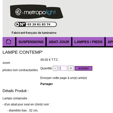
SUSPENSIONS
ABAT-JOUR
LAMPES / PIEDS
AP
LAMPE CONTEMP'
49
.00
€
T.T.C.
zoom
Quantité
photos non contractuelles
Envoyer cette page à un(e) ami(e)
Partager
Détails Produit :
Lampe composée :
- d'un abat-jour oval en chintz noir :
- diamètre bas : 32 cm,