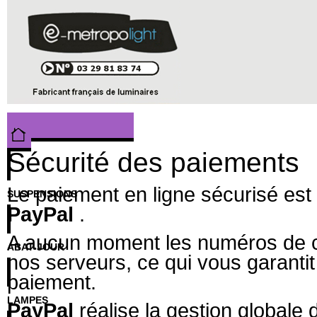
Sécurité des paiements
Le paiement en ligne sécurisé est
SUSPENSIONS
PayPal
.
A aucun moment les numéros de car
ABAT-JOUR
nos serveurs, ce qui vous garantit
paiement.
LAMPES
PayPal
réalise la gestion globale 