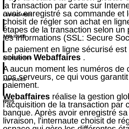
la transaction par carte sur Inter
avoir enregistré sa commande et le
LAMPADAIRES
choisit de régler son achat en lig
étapes de la transaction selon un
les informations (SSL: Secure Soc
APPLIQUES
Le paiement en ligne sécurisé est
solution
Webaffaires
.
ACCESSOIRES
A aucun moment les numéros de car
nos serveurs, ce qui vous garantit
AMPOULES
paiement.
Webaffaires
réalise la gestion gl
PROS
l'acquisition de la transaction par 
banque. Après avoir enregistré 
livraison, l'internaute choisit de r
espace qui gère les différentes ét