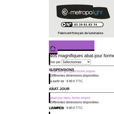
Nos magnifiques abat-jour form
Trier par
SUSPENSIONS
Abat-jour gris galet forme empire
Différentes dimensions disponibles
9
.90
€
T.T.C.
ABAT-JOUR
Abat-jour blanc forme empire
Différentes dimensions disponibles
LAMPES
9
.90
€
T.T.C.