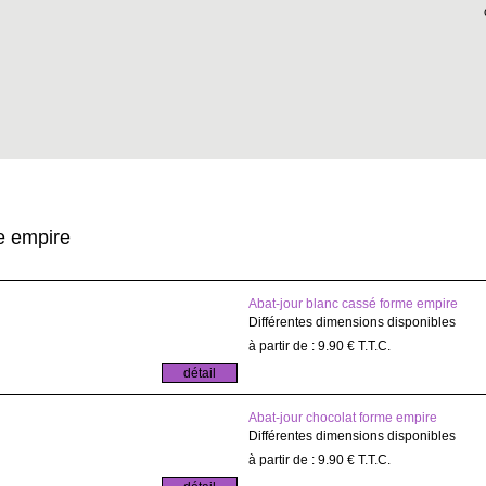
e empire
Abat-jour blanc cassé forme empire
Différentes dimensions disponibles
9
.90
€
T.T.C.
Abat-jour chocolat forme empire
Différentes dimensions disponibles
9
.90
€
T.T.C.