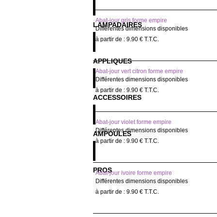
Abat-jour gris forme empire
LAMPADAIRES
Différentes dimensions disponibles
9
.90
€
T.T.C.
APPLIQUES
Abat-jour vert citron forme empire
Différentes dimensions disponibles
9
.90
€
T.T.C.
ACCESSOIRES
Abat-jour violet forme empire
Différentes dimensions disponibles
AMPOULES
9
.90
€
T.T.C.
PROS
Abat-jour ivoire forme empire
Différentes dimensions disponibles
9
.90
€
T.T.C.