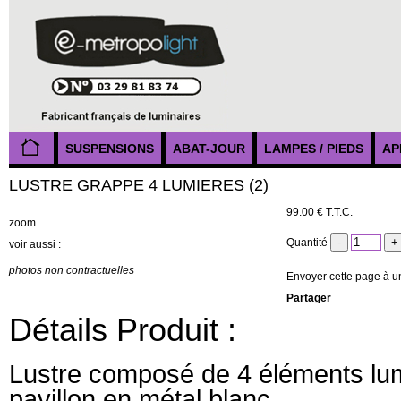
SUSPENSIONS
ABAT-JOUR
LAMPES / PIEDS
AP
LUSTRE GRAPPE 4 LUMIERES (2)
99
.00
€
T.T.C.
zoom
Quantité
voir aussi :
photos non contractuelles
Envoyer cette page à u
Partager
Détails Produit :
Lustre composé de 4 éléments lumi
pavillon en métal blanc.