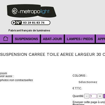
SUSPENSIONS
ABAT-JOUR
LAMPES / PIEDS
APP
SUSPENSION CARREE TOILE AEREE LARGEUR 30 
zoom
COLORIS :
voir aussi :
photos non contractuelles
€
T.T.C.
Quantité
Envoyer cette page à un(