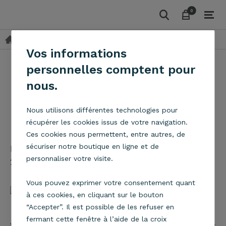
0
0
Blog
Actualités
De nouveaux coloris pour notre Bijou
Vos informations
personnelles comptent pour
nous.
De nouveaux coloris
Nous utilisons différentes technologies pour
pour notre Bijou
récupérer les cookies issus de votre navigation.
Ces cookies nous permettent, entre autres, de
sécuriser notre boutique en ligne et de
Publié par
Nicolas
dans
Actualités
le
personnaliser votre visite.
23/06/2015 à 09:35
Vous pouvez exprimer votre consentement quant
à ces cookies, en cliquant sur le bouton
“Accepter”. Il est possible de les refuser en
fermant cette fenêtre à l’aide de la croix
Vous l'avez adoré dans ses versions rouge et gris