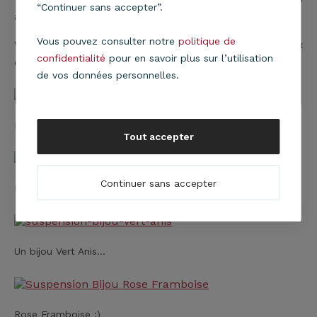
“Continuer sans accepter”.
anthracite... Nous ne pouvions pas en rester là !
Vous pouvez consulter notre
politique de
Voici donc notre suspension Bijou déclinée dans 5 nouveaux
confidentialité
pour en savoir plus sur l’utilisation
coloris !
de vos données personnelles.
En coloris Châtaigne :)
Tout accepter
Continuer sans accepter
Bleu Lagon !
Un bijou Vert Anis...
Rose Framboise ;)