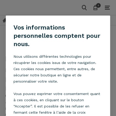
0
0
Mentions légales
Vos informations
personnelles comptent pour
Mentions légales
nous.
Mentions légales e-
Nous utilisons différentes technologies pour
récupérer les cookies issus de votre navigation.
metropolight
Ces cookies nous permettent, entre autres, de
sécuriser notre boutique en ligne et de
Identification et publication
personnaliser votre visite.
Editeur
Vous pouvez exprimer votre consentement quant
Ce site est publié par l'entreprise
METROPOLIGHT
à ces cookies, en cliquant sur le bouton
SASU
au capital de
850 000€
, immatriculée
“Accepter”. Il est possible de les refuser en
à
EPINAL
sous le numéro
B 348 694 308
dont le
fermant cette fenêtre à l’aide de la croix
siège social est
8 avenue Pierre BLANCK 88000