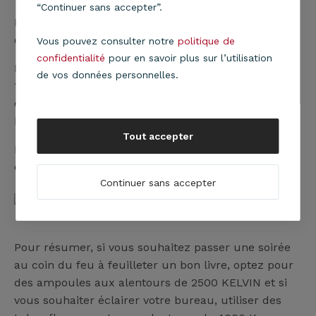
“Continuer sans accepter”.
Les KELVIN permettent de mesurer la température
de la couleur.
Vous pouvez consulter notre
politique de
confidentialité
pour en savoir plus sur l’utilisation
PRINCIPE : Plus les KELVIN sont élevés (jusqu’à
de vos données personnelles.
12000 KELVIN) plus la couleur est froide (donc de
couleur bleue). Plus les KELVIN sont bas (1000
KELVIN) plus la couleur est chaude (rouge/orange).
Tout accepter
Le petit dessin ci-dessous vous donne quelques
exemples de tous les jours.
Continuer sans accepter
Pour résumer, si vous souhaitez passer une soirée
au coin du feu à feuilleter un bon livre, optez pour
des ampoules aux alentours de 2500 KELVIN et si
vous souhaiter éclairer votre bureau, utiliser des