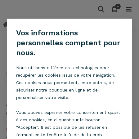
0
0
Blog
Actualités
Les kelvin
Vos informations
personnelles comptent pour
nous.
Les kelvin
Nous utilisons différentes technologies pour
Publié par
Nicolas
dans
Actualités
le
récupérer les cookies issus de votre navigation.
16/05/2014 à 08:58
Ces cookies nous permettent, entre autres, de
sécuriser notre boutique en ligne et de
personnaliser votre visite.
Comme promis lors d’un précédent post
Vous pouvez exprimer votre consentement quant
(
http://www.e-
à ces cookies, en cliquant sur le bouton
metropolight.com/blog/actualites/lumieres-
“Accepter”. Il est possible de les refuser en
chaudes-vs-lumieres-froides.html
), voici un petit
fermant cette fenêtre à l’aide de la croix
article sur les KELVIN.