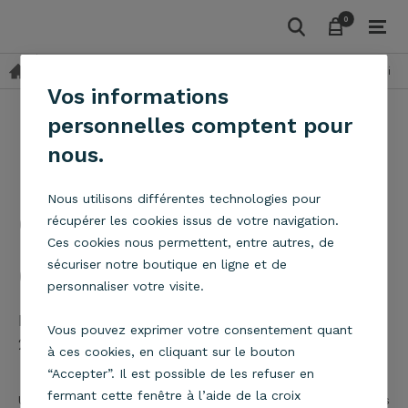
0
0
Blog
Actualités
Nos luminaires : contemporains et design
Vos informations
personnelles comptent pour
nous.
Nos luminaires :
Nous utilisons différentes technologies pour
contemporains et
récupérer les cookies issus de votre navigation.
Ces cookies nous permettent, entre autres, de
design
sécuriser notre boutique en ligne et de
personnaliser votre visite.
Publié par
Nicolas
dans
Actualités
le
Vous pouvez exprimer votre consentement quant
28/08/2017 à 17:42
à ces cookies, en cliquant sur le bouton
“Accepter”. Il est possible de les refuser en
fermant cette fenêtre à l’aide de la croix
Un joli
luminaire contemporain design
dans toutes les