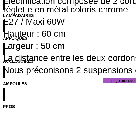
Eléctrification composée de 2 c
or
réglette en métal coloris chrome.
LAMPADAIRES
E27 / Maxi 60W
Hauteur : 60 cm
APPLIQUES
Largeur : 50 cm
La distance entre les deux cordon
ACCESSOIRES
Nous préconisons 2 suspensions
AMPOULES
PROS