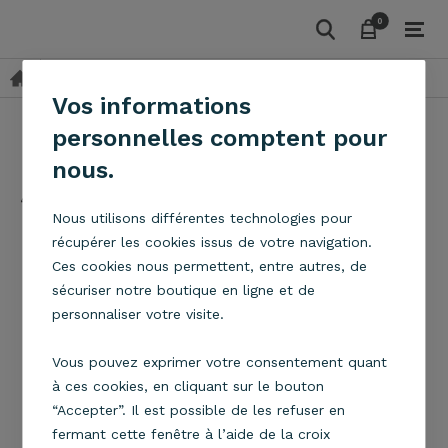
0
0
Metropolight
Vos informations
personnelles comptent pour
METROPOLIGHT
nous.
4
Articles
Filtrer par
Tri
Nous utilisons différentes technologies pour
récupérer les cookies issus de votre navigation.
Ces cookies nous permettent, entre autres, de
sécuriser notre boutique en ligne et de
personnaliser votre visite.
Vous pouvez exprimer votre consentement quant
à ces cookies, en cliquant sur le bouton
“Accepter”. Il est possible de les refuser en
fermant cette fenêtre à l’aide de la croix
Suspension Stratos Rafty
Suspension Stratos Rafty