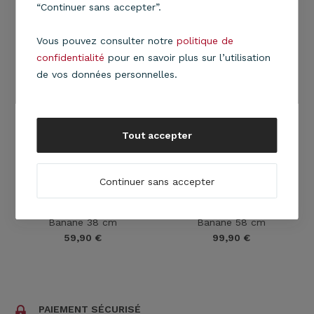
38 cm
58 cm
“Continuer sans accepter”.
59,90
€
99,90
€
Vous pouvez consulter notre
politique de
confidentialité
pour en savoir plus sur l’utilisation
de vos données personnelles.
Tout accepter
Continuer sans accepter
Suspension Stratos Rafty
Suspension Stratos Rafty
Banane 38 cm
Banane 58 cm
59,90
€
99,90
€
PAIEMENT SÉCURISÉ