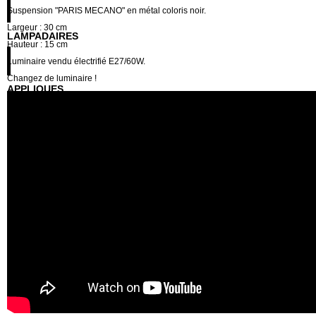
Suspension "PARIS MECANO" en métal coloris noir.
Largeur : 30 cm
LAMPADAIRES
Hauteur : 15 cm
Luminaire vendu électrifié E27/60W.
Changez de luminaire !
APPLIQUES
ACCESSOIRES
AMPOULES
PROS