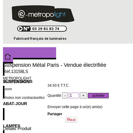
Suspension Métal Paris - Vendue électrifiée
Réf.13158LS
METROPOLIGHT
SUSPENSIONS
3510623029052
34
.50
€
T.T.C.
zoom
Quantité
photos non contractuelles
ABAT-JOUR
Envoyer cette page à un(e) ami(e)
Partager
LAMPES
Détails Produit