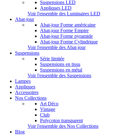
Suspensions LED
Appliques LED
Voir l'ensemble des Luminaires LED
Abat-jour
Abat-jour Forme américaine
Abat-jour Forme Empire
Abat-jour Forme pyramide
Abat-jour Forme Cylindrique
Voir l'ensemble des Abat-jour
Suspensions
Série limitée
Suspensions en tissu
Suspensions en métal
Voir l'ensemble des Suspensions
Lampes
Appliques
Accessoires
Nos Collections
Art Déco
Vintage
Club
Polycoton transparent
Voir l'ensemble des Nos Collections
Blog