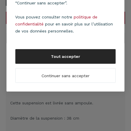
“Continuer sans accepter”.
Vous pouvez consulter notre
politique de
AJOUTER AU PANIER
confidentialité
pour en savoir plus sur l’utilisation
de vos données personnelles.
DESCRIPTION
Suspension double cylindre Club
composée de 2
cylindres : le cylindre extérieur en matière synthétique
Tout accepter
aspect cuir retourné et le cylindre intérieur en PVC noir
perforé.
Continuer sans accepter
Cette suspension est fabriquée à EPINAL (Vosges) et
est livrée électrifiée avec cordon de suspension noir.
Cette suspension est livrée sans ampoule.
Diamètre de la suspension : 38 cm