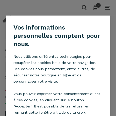
0
0
Suspensions
Effet Cuir
Suspension Club brun D 38 cm
Vos informations
personnelles comptent pour
Suspension Club brun D 38
nous.
cm
Metropolight
Nous utilisons différentes technologies pour
récupérer les cookies issus de votre navigation.
Ces cookies nous permettent, entre autres, de
sécuriser notre boutique en ligne et de
Suspension Club brun D 38 cm
En savoir plus
personnaliser votre visite.
42,90
€
Vous pouvez exprimer votre consentement quant
Eco part 0,10
€
à ces cookies, en cliquant sur le bouton
En stock
“Accepter”. Il est possible de les refuser en
fermant cette fenêtre à l’aide de la croix