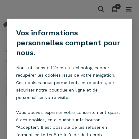
0
0
Suspensions
Tissu
Abat-jour cylindre gris anthracite
Vos informations
personnelles comptent pour
Abat-jour cylindre gris
nous.
anthracite
Metropolight
Nous utilisons différentes technologies pour
récupérer les cookies issus de votre navigation.
(5/5)
Voir le seul avis
Ces cookies nous permettent, entre autres, de
sécuriser notre boutique en ligne et de
personnaliser votre visite.
Vous pouvez exprimer votre consentement quant
à ces cookies, en cliquant sur le bouton
“Accepter”. Il est possible de les refuser en
fermant cette fenêtre à l’aide de la croix