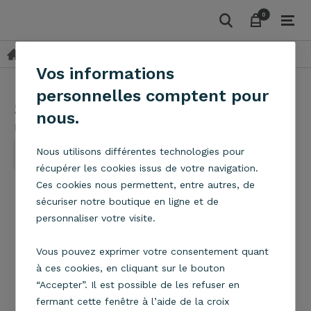
0
0
Suspensions
Tissu
Suspension Art Déco D39
Vos informations
personnelles comptent pour
Suspension Art Déco D39
nous.
Metropolight
Nous utilisons différentes technologies pour
récupérer les cookies issus de votre navigation.
Ces cookies nous permettent, entre autres, de
sécuriser notre boutique en ligne et de
personnaliser votre visite.
Vous pouvez exprimer votre consentement quant
à ces cookies, en cliquant sur le bouton
“Accepter”. Il est possible de les refuser en
fermant cette fenêtre à l’aide de la croix