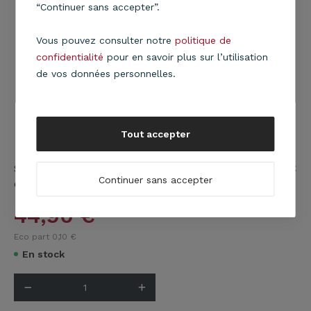
“Continuer sans accepter”.
Vous pouvez consulter notre
politique de
confidentialité
pour en savoir plus sur l’utilisation
de vos données personnelles.
Tout accepter
Suspension cylindre en tissu gris avec bande en PVC
Continuer sans accepter
effet acier brossé.
En savoir plus
44,90
€
Eco part 0,10
€
En stock