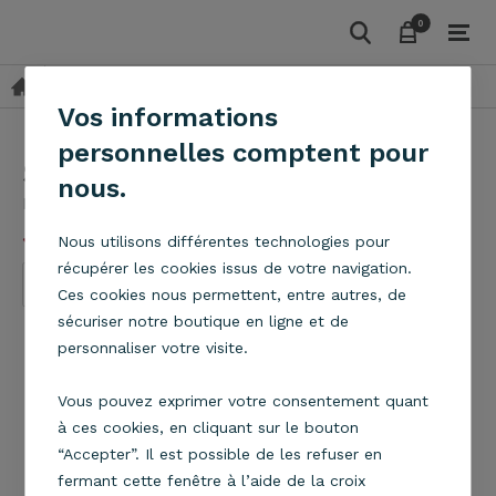
0
0
Suspensions
Tissu
Suspension Bijou
Vos informations
personnelles comptent pour
Suspension Bijou
nous.
Metropolight
(5/5)
Voir les 2 avis
Nous utilisons différentes technologies pour
récupérer les cookies issus de votre navigation.
Ces cookies nous permettent, entre autres, de
sécuriser notre boutique en ligne et de
personnaliser votre visite.
Vous pouvez exprimer votre consentement quant
à ces cookies, en cliquant sur le bouton
“Accepter”. Il est possible de les refuser en
fermant cette fenêtre à l’aide de la croix