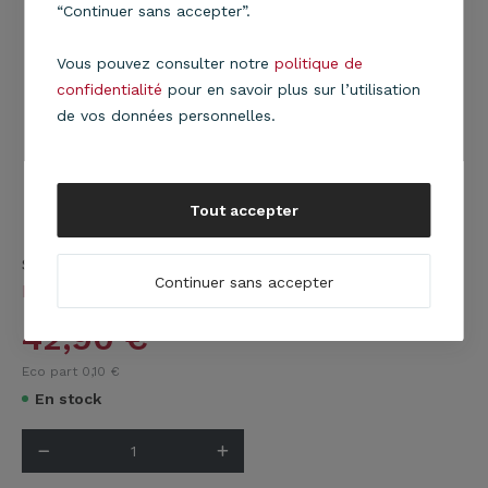
“Continuer sans accepter”.
Vous pouvez consulter notre
politique de
confidentialité
pour en savoir plus sur l’utilisation
de vos données personnelles.
Tout accepter
Suspension Bijou en tissu jaune moutarde
En savoir
Continuer sans accepter
plus
42,90
€
Eco part 0,10
€
En stock