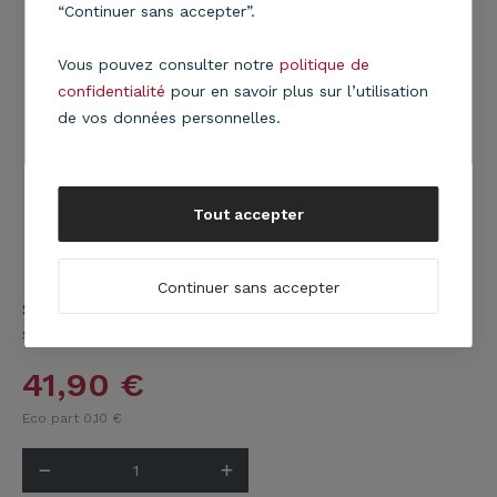
“Continuer sans accepter”.
Vous pouvez consulter notre
politique de
confidentialité
pour en savoir plus sur l’utilisation
de vos données personnelles.
Tout accepter
Continuer sans accepter
Suspension cylindre Ionos gris doré et vieux rose
En
savoir plus
41,90
€
Eco part 0,10
€