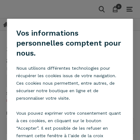
0
0
Suspensions
Tissu
Suspension cylindre gris anthracite
Vos informations
personnelles comptent pour
Suspension cylindre gris
nous.
anthracite
Metropolight
Nous utilisons différentes technologies pour
récupérer les cookies issus de votre navigation.
Ces cookies nous permettent, entre autres, de
sécuriser notre boutique en ligne et de
Suspension cylindre en tissu gris anthracite
En
personnaliser votre visite.
savoir plus
Dimensions
Vous pouvez exprimer votre consentement quant
à ces cookies, en cliquant sur le bouton
“Accepter”. Il est possible de les refuser en
fermant cette fenêtre à l’aide de la croix