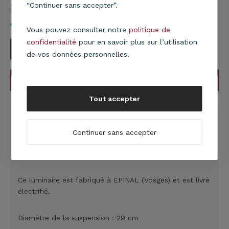
29,90
€
“Continuer sans accepter”.
En stock
Vous pouvez consulter notre
politique de
confidentialité
pour en savoir plus sur l’utilisation
de vos données personnelles.
AJOUTER AU PANIER
Tout accepter
DESCRIPTION
Suspension en tissu gris anthracite
: cette
Continuer sans accepter
suspension est composée d'un tissu contrecollé sur un
PVC blanc.
Ce luminaire est fabriqué à EPINAL (Vosges) et est livré
électrifié.
Diamètre de la suspension : 29 cm