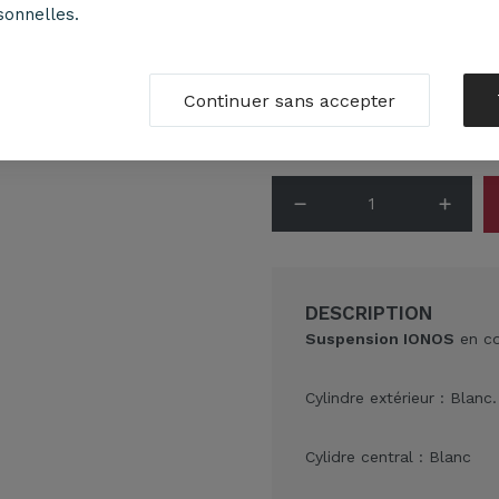
sonnelles.
Suspension Ionos blanc
En 
74,90
€
Continuer sans accepter
Eco part 0,10
€
DESCRIPTION
Suspension IONOS
en co
Cylindre extérieur : Blanc.
Cylidre central : Blanc