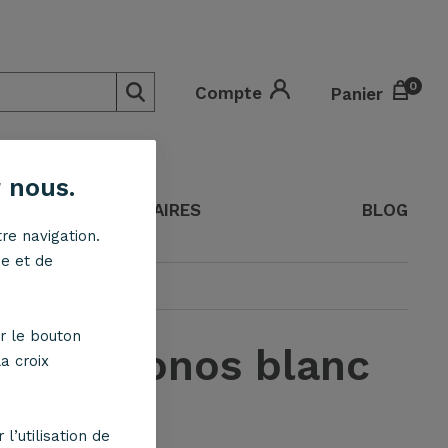
0
0
Compte
Panier
 nous.
O
BONNES AFFAIRES
BLOG
re navigation.
ne et de
r le bouton
on GM Ionos blanc
a croix
l’utilisation de