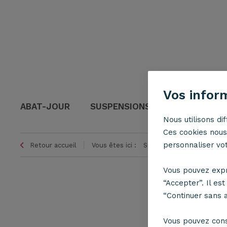
Vos infor
ABAT-JOUR
SUSPENSIONS
LAMPES
Nous utilisons di
Ces cookies nous 
personnaliser votr
Retour accueil
Vous êtes ici :
Suspensions
Tissu
Vous pouvez expr
“Accepter”. Il es
“Continuer sans 
Vous pouvez con