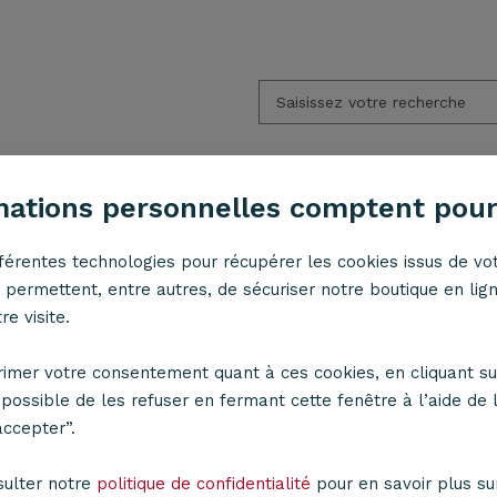
mations personnelles comptent pour
APPLIQUES
ACCESSOIRES
LED
ESPACE PR
fférentes technologies pour récupérer les cookies issus de vot
permettent, entre autres, de sécuriser notre boutique en lig
e visite.
Suspension GM Ionos blanc
imer votre consentement quant à ces cookies, en cliquant su
Suspensi
t possible de les refuser en fermant cette fenêtre à l’aide de l
accepter”.
Metropolight
sulter notre
politique de confidentialité
pour en savoir plus sur 