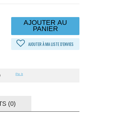
AJOUTER AU
PANIER
AJOUTER À MA LISTE D'ENVIES
Pin It
S (0)