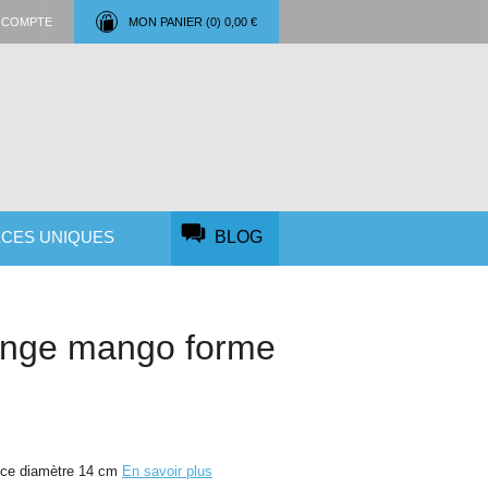
 COMPTE
MON PANIER (
0
)
0,00 €
ÈCES UNIQUES
BLOG
range mango forme
nce diamètre 14 cm
En savoir plus