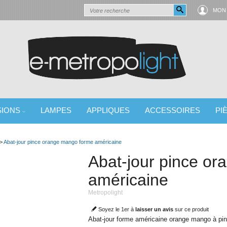
MON
SIONS
LAMPES
APPLIQUES
ACCESSOIRES
PI
 LUMINAIRE
>
Abat-jour pince orange mango forme américaine
Abat-jour pince o
américaine
Metropolight
Soyez le 1er à
laisser un avis
sur ce produit
Abat-jour forme américaine orange mango à pi