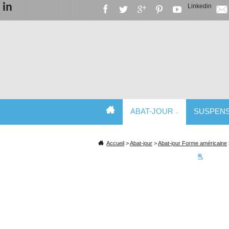
in
Linkedin
ABAT-JOUR
SUSPEN
SPÉCIALISTE DE L'ABAT-JOUR ET DU
Accueil
>
Abat-jour
>
Abat-jour Forme américaine