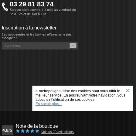
03 29 81 83 74
Service client ouvert du Lundi au vendredi de
8h à 12h et de 14h à 17h
Inscription à la newsletter
Les nouveautés et les bonnes affaires à ne pas
manquer !
×
e-metropolight utilise des cookies pour vous offrir le
meilleur service. En poursuivant votre navigation, vous
acceptez l’utilisation de ces cookies.
En savoir plus...
Note de la boutique
4.8/5
Voir les 20 avis clients