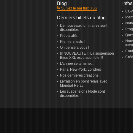
Blog
Infos
Suivez le par flux RSS
CGV
Derniers billets du blog
Ment
Notr
De nouveaux luminaires sont
Prog
disponibles !
Ques
Préparatifs
Nous
Premiers tests !
lumi
On pense à vous !
Cont
!!! NOUVEAUTE !!! La suspension
Créd
Bijou XXL est disponible !!!
L'année se termine...
Paris, New-York, Londres
Nos dernières créations...
Livraison en point relais avec
Mondial Relay
Les suspensions Node sont
disponibles !