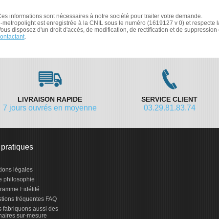
es informations sont nécessaires à notre société pour traiter votre demande.
-metropolight est enregistrée à la CNIL sous le numéro (1619127 v 0) et respecte la 
ous disposez d'un droit d'accès, de modification, de rectification et de suppress
ontactant
.
LIVRAISON RAPIDE
SERVICE CLIENT
7 jours ouvrés en moyenne
03.29.81.83.74
 pratiques
ions légales
e philosophie
ramme Fidélité
tions fréquentes FAQ
 fabriquons aussi des
naires sur-mesure