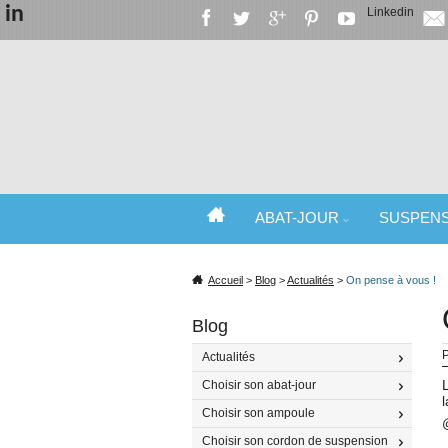
in
Linkedin
ABAT-JOUR
SUSPEN
SPÉCIALISTE DE L'ABAT-JOUR ET DU
Accueil
>
Blog
>
Actualités
>
On pense à vous !
Blog
P
Actualités
Choisir son abat-jour
Choisir son ampoule
Choisir son cordon de suspension