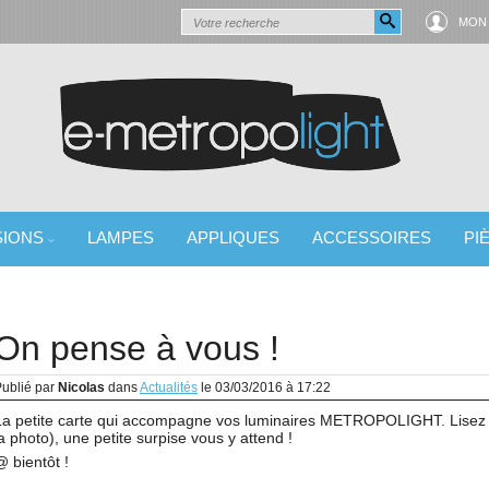
MON
SIONS
LAMPES
APPLIQUES
ACCESSOIRES
PI
 LUMINAIRE
On pense à vous !
ublié par
Nicolas
dans
Actualités
le
03/03/2016 à 17:22
La petite carte qui accompagne vos luminaires METROPOLIGHT. Lisez c
la photo), une petite surpise vous y attend !
@ bientôt !