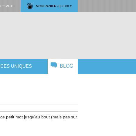
 COMPTE
MON PANIER (
0
)
0,00 €
ÈCES UNIQUES
BLOG
e petit mot jusqu'au bout (mais pas sur