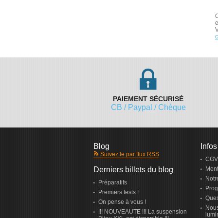
C
e
V
c
PAIEMENT SÉCURISÉ
CB / Paypal / Chèque
Blog
Infos
Suivez le par flux RSS
CGV
Derniers billets du blog
Ment
Notr
Préparatifs
Prog
Premiers tests !
Ques
On pense à vous !
Nous
!!! NOUVEAUTE !!! La suspension
lumi