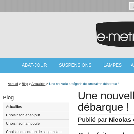
ABAT-JOUR
SUSPENSIONS
LAMPES
A
SPÉCIALISTE DE L'ABAT-JOUR ET DU LUMINAIRE
Accueil
>
Blog
>
Actualités
>
Une nouvelle catégorie de luminaires débarque !
Une nouvell
Blog
débarque !
Actualités
Choisir son abat-jour
Publié par
Nicolas
Choisir son ampoule
Choisir son cordon de suspension