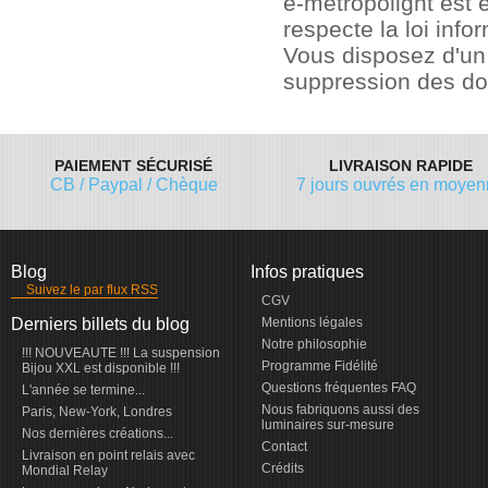
e-metropolight est 
respecte la loi info
Vous disposez d'un d
suppression des d
PAIEMENT SÉCURISÉ
LIVRAISON RAPIDE
CB / Paypal / Chèque
7 jours ouvrés en moye
Blog
Infos pratiques
Suivez le par flux RSS
CGV
Derniers billets du blog
Mentions légales
Notre philosophie
!!! NOUVEAUTE !!! La suspension
Programme Fidélité
Bijou XXL est disponible !!!
Questions fréquentes FAQ
L'année se termine...
Nous fabriquons aussi des
Paris, New-York, Londres
luminaires sur-mesure
Nos dernières créations...
Contact
Livraison en point relais avec
Crédits
Mondial Relay