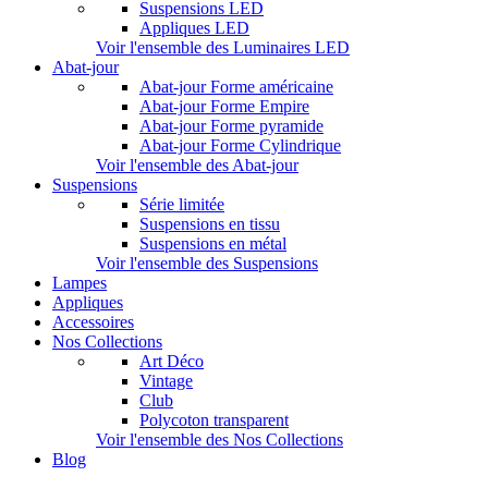
Suspensions LED
Appliques LED
Voir l'ensemble des Luminaires LED
Abat-jour
Abat-jour Forme américaine
Abat-jour Forme Empire
Abat-jour Forme pyramide
Abat-jour Forme Cylindrique
Voir l'ensemble des Abat-jour
Suspensions
Série limitée
Suspensions en tissu
Suspensions en métal
Voir l'ensemble des Suspensions
Lampes
Appliques
Accessoires
Nos Collections
Art Déco
Vintage
Club
Polycoton transparent
Voir l'ensemble des Nos Collections
Blog