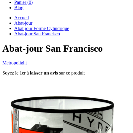
Panier (
0
)
Blog
Accueil
Abat-jour
Abat-jour Forme Cylindrique
Abat-jour San Francisco
Abat-jour San Francisco
Metropolight
Soyez le 1er à
laisser un avis
sur ce produit