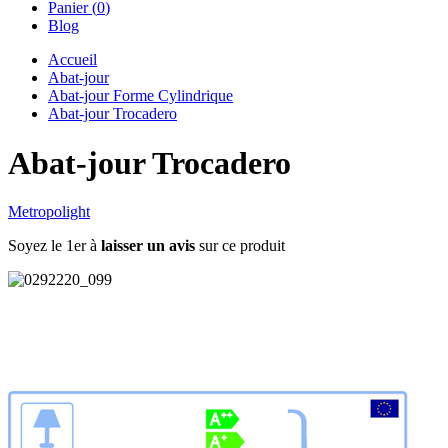
Panier (
0
)
Blog
Accueil
Abat-jour
Abat-jour Forme Cylindrique
Abat-jour Trocadero
Abat-jour Trocadero
Metropolight
Soyez le 1er à
laisser un avis
sur ce produit