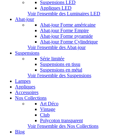
Suspensions LED
Appliques LED
Voir l'ensemble des Luminaires LED
Abat-jour
Abat-jour Forme américaine
Abat-jour Forme Empire
Abat-jour Forme pyramide
Abat-jour Forme Cylindrique
Voir l'ensemble des Abat-jour
Suspensions
Série limitée
Suspensions en tissu
Suspensions en métal
Voir l'ensemble des Suspensions
Lampes
Appliques
Accessoires
Nos Collections
Art Déco
Vintage
Club
Polycoton transparent
Voir l'ensemble des Nos Collections
Blog