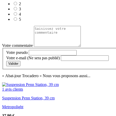
2
3
4
5
Votre commentaire
Votre pseudo
Votre e-mail
(Ne sera pas publié)
Valider
« Abat-jour Trocadero »
Nous vous proposons aussi...
1 avis clients
Suspension Penn Station, 39 cm
Metropolight
37,90
€