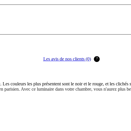
échange des avis
Les avis sont publiés et conservés sans limite
de temps
Les avis ne sont pas modifiables par le client
Les motifs de suppression des avis sont
disponibles sur nos Conditions Générales
Les avis de nos clients (0)
?
 couleurs les plus présentent sont le noir et le rouge, et les clichés s
 parisien. Avec ce luminaire dans votre chambre, vous n'aurez plus be