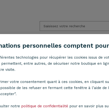
mations personnelles comptent pour
fférentes technologies pour récupérer les cookies issus de vot
AMPADAIRES
APPLIQUES
ACCESSOIRES
L
permettent, entre autres, de sécuriser notre boutique en lig
e visite.
rme cylindrique
Abat-jour cylindre Art Déco gris et acier brossé
keyboard_arrow_right
imer votre consentement quant à ces cookies, en cliquant su
t possible de les refuser en fermant cette fenêtre à l’aide de l
Abat-jour
accepter”.
gris et ac
sulter notre
politique de confidentialité
pour en savoir plus sur 