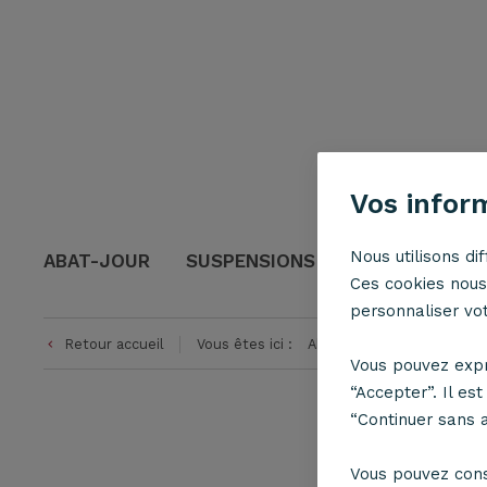
Vos infor
Nous utilisons di
ABAT-JOUR
SUSPENSIONS
LAMPES ET L
Ces cookies nous 
personnaliser votr
Retour accueil
Vous êtes ici :
Abat-jour
Abat-jour fo
keyboard_arrow_left
keyboard_arrow_right
Vous pouvez expr
“Accepter”. Il es
“Continuer sans 
Vous pouvez con