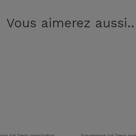
Vous aimerez aussi..
ion Art Deco rose/laiton
Suspension Art Deco jaun