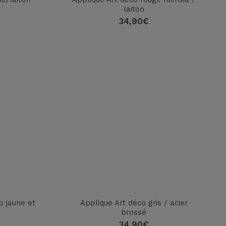
laiton
34,90
€
o jaune et
Applique Art déco gris / acier
brossé
34,90
€