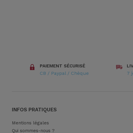
star_rate
star_rate
star_rate
star_rate
star_rate
star_rate
star_rate
star_rate
star_rate
star_rate
PAIEMENT SÉCURISÉ
LI
CB / Paypal / Chèque
7 
INFOS PRATIQUES
Mentions légales
Qui sommes-nous ?