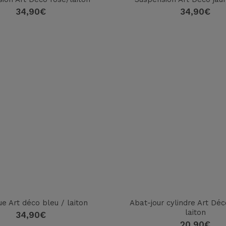
34,90
€
34,90
€
e Art déco bleu / laiton
Abat-jour cylindre Art Déc
laiton
34,90
€
20,90
€