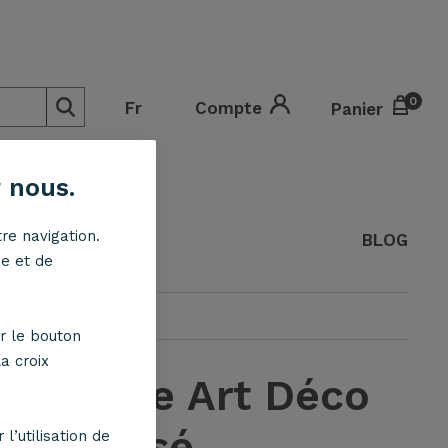
0
0
Fr
Compte
Panier
 nous.
re navigation.
ED
ESPACE PRO
BLOG
ne et de
r le bouton
a croix
 cylindre Art Déco
ier brossé
l’utilisation de