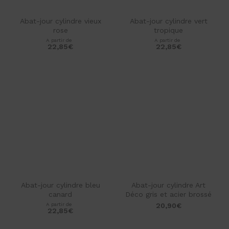
Abat-jour cylindre vieux
Abat-jour cylindre vert
rose
tropique
A partir de
A partir de
22,85
€
22,85
€
star_rate
star_rate
star_rate
star_rate
star_rate
star_rate
star_rate
star_rate
star_rate
star_rate
Abat-jour cylindre bleu
Abat-jour cylindre Art
canard
Déco gris et acier brossé
A partir de
20,90
€
22,85
€
star_rate
star_rate
star_rate
star_rate
star_rate
star_rate
star_rate
star_rate
star_rate
star_rate