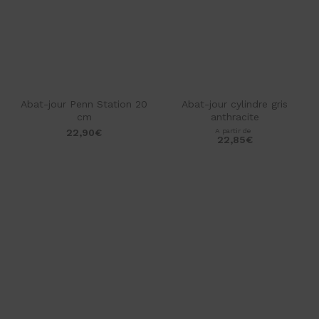
Abat-jour Penn Station 20
Abat-jour cylindre gris
cm
anthracite
22,90
€
A partir de
22,85
€
star_rate
star_rate
star_rate
star_rate
star_rate
star_rate
star_rate
star_rate
star_rate
star_rate