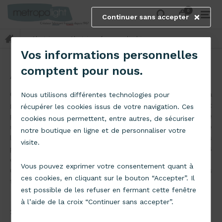
0
0
Continuer sans accepter
Abat-jour
Abat-jour forme cylindrique
keyboard_arrow_right
Vos informations personnelles
comptent pour nous.
ABAT-JOUR CYLINDRIQUE
Certainement la famille la plus contemporaine de de la
Nous utilisons différentes technologies pour
gamme des
abat-jour
. Ces abat-jour s'intègrent
récupérer les cookies issus de votre navigation. Ces
parfaitement dans un milieu actuel, dans son temps. Ce
cookies nous permettent, entre autres, de sécuriser
sont les seuls abat-jour qui peuvent s'utiliser sur un pied de
notre boutique en ligne et de personnaliser votre
lampe ET au bout d'un
cordon de suspension
! Le plus
visite.
petit de ces abat-jour mesure 20 cm et le plus grand 48
cm.
Vous pouvez exprimer votre consentement quant à
Comme dans nos autres
gammes d'
abat-jour,
vous
ces cookies, en cliquant sur le bouton “Accepter”. Il
trouverez ici un large choix de couleurs et de tailles.
est possible de les refuser en fermant cette fenêtre
à l’aide de la croix “Continuer sans accepter”.
20
Article(s)
Filtrer par
Tri