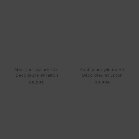
Abat-jour cylindre Art
Abat-jour cylindre Art
Déco jaune et laiton
Déco bleu et laiton
20,90
€
20,90
€
star_rate
star_rate
star_rate
star_rate
star_rate
star_rate
star_rate
star_rate
star_rate
star_rate