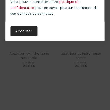
Vous pouvez consulter notre
politique de
confidentialité
pour en savoir plus sur l’utilisation de
vos données personnelles.
Accepter
Abat-jour cylindre jaune
abat-jour cylindre rouge
moutarde
carmin
A partir de
A partir de
22,85
€
22,85
€