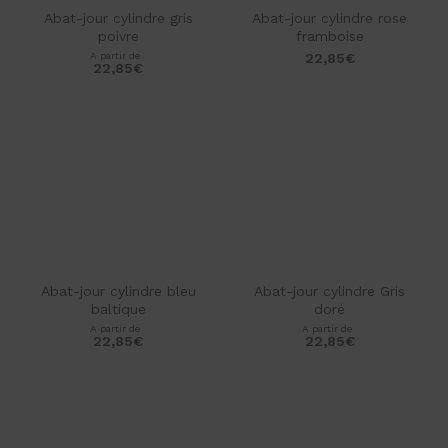
Abat-jour cylindre gris
Abat-jour cylindre rose
poivre
framboise
A partir de
22,85
€
22,85
€
Abat-jour cylindre bleu
Abat-jour cylindre Gris
baltique
doré
A partir de
A partir de
22,85
€
22,85
€