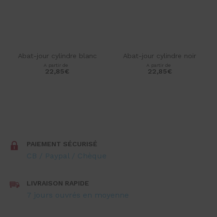
Abat-jour cylindre blanc
Abat-jour cylindre noir
A partir de
A partir de
22,85
€
22,85
€
star_rate
star_rate
star_rate
star_rate
star_rate
star_rate
star_rate
star_rate
star_rate
star_rate
PAIEMENT SÉCURISÉ
CB / Paypal / Chèque
LIVRAISON RAPIDE
7 jours ouvrés en moyenne