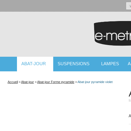
ABAT-JOUR
SUSPENSIONS
LAMPES
A
SPÉCIALISTE DE L'ABAT-JOUR ET DU LUMINAIRE
Accueil
>
Abat-jour
>
Abat-jour Forme pyramide
>
Abat-jour pyramide violet
M
A