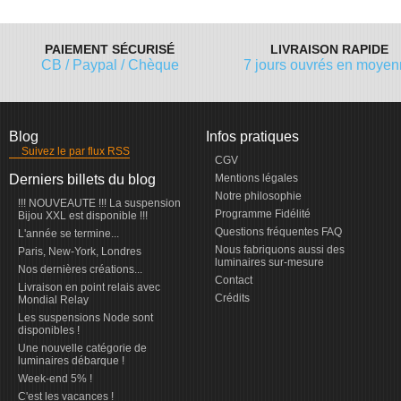
PAIEMENT SÉCURISÉ
LIVRAISON RAPIDE
CB / Paypal / Chèque
7 jours ouvrés en moye
Blog
Infos pratiques
Suivez le par flux RSS
CGV
Derniers billets du blog
Mentions légales
Notre philosophie
!!! NOUVEAUTE !!! La suspension
Programme Fidélité
Bijou XXL est disponible !!!
Questions fréquentes FAQ
L'année se termine...
Nous fabriquons aussi des
Paris, New-York, Londres
luminaires sur-mesure
Nos dernières créations...
Contact
Livraison en point relais avec
Crédits
Mondial Relay
Les suspensions Node sont
disponibles !
Une nouvelle catégorie de
luminaires débarque !
Week-end 5% !
C'est les vacances !