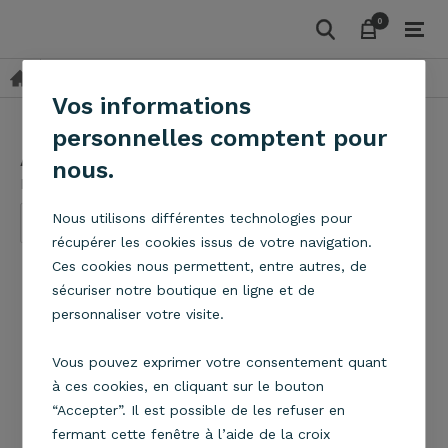
0
0
Appliques
Applique Club gris
keyboard_arrow_right
Vos informations
personnelles comptent pour
Applique Club gris
nous.
Metropolight
Nous utilisons différentes technologies pour
récupérer les cookies issus de votre navigation.
Ces cookies nous permettent, entre autres, de
sécuriser notre boutique en ligne et de
personnaliser votre visite.
Vous pouvez exprimer votre consentement quant
à ces cookies, en cliquant sur le bouton
“Accepter”. Il est possible de les refuser en
fermant cette fenêtre à l’aide de la croix