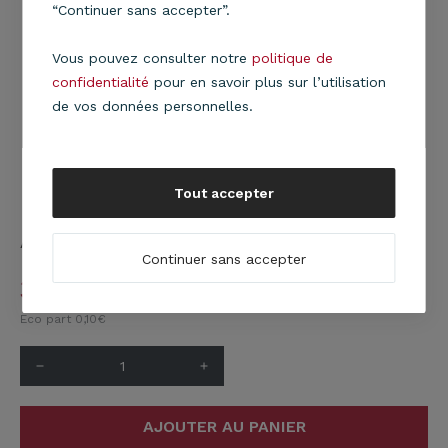
“Continuer sans accepter”.
Vous pouvez consulter notre
politique de
confidentialité
pour en savoir plus sur l’utilisation
de vos données personnelles.
Tout accepter
Applique Club grise
En savoir plus
Continuer sans accepter
39,90
€
Eco part 0,10
€
remove
add
AJOUTER AU PANIER