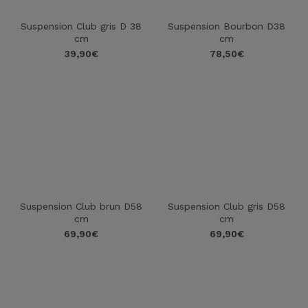
Suspension Club gris D 38
Suspension Bourbon D38
cm
cm
39,90
€
78,50
€
Suspension Club brun D58
Suspension Club gris D58
cm
cm
69,90
€
69,90
€
star_rate
star_rate
star_rate
star_rate
star_rate
star_rate
star_rate
star_rate
star_rate
star_rate