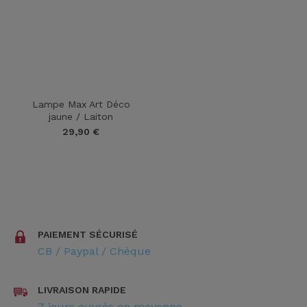
Lampe Max Art Déco
jaune / Laiton
29,90
€
star_rate
star_rate
star_rate
star_rate
star_rate
star_rate
star_rate
star_rate
star_rate
star_rate
PAIEMENT SÉCURISÉ
CB / Paypal / Chèque
LIVRAISON RAPIDE
7 jours ouvrés en moyenne