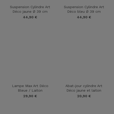
Suspension Cylindre Art
Suspension Cylindre Art
Déco jaune Ø 39 cm
Déco bleu Ø 39 cm
44,90
€
44,90
€
star_rate
star_rate
star_rate
star_rate
star_rate
star_rate
star_rate
star_rate
star_rate
star_rate
Lampe Max Art Déco
Abat-jour cylindre Art
Bleue / Laiton
Déco jaune et laiton
29,90
€
20,90
€