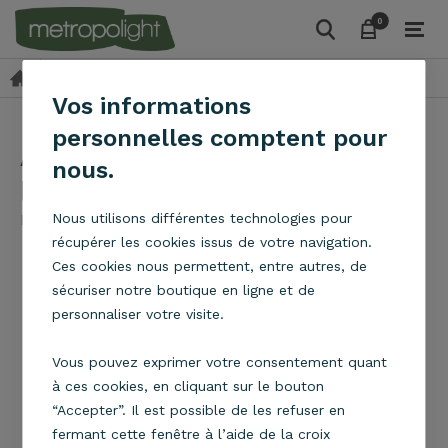
0
0
Appliques
Backup
Applique Art déco jaune / laiton
keyboard_arrow_right
keyboard_arrow_right
Vos informations
personnelles comptent pour
Applique Art déco jaune /
nous.
laiton
Metropolight
Nous utilisons différentes technologies pour
récupérer les cookies issus de votre navigation.
Ces cookies nous permettent, entre autres, de
sécuriser notre boutique en ligne et de
personnaliser votre visite.
Vous pouvez exprimer votre consentement quant
à ces cookies, en cliquant sur le bouton
“Accepter”. Il est possible de les refuser en
fermant cette fenêtre à l’aide de la croix