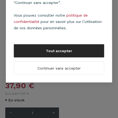
“Continuer sans accepter”.
Vous pouvez consulter notre
politique de
confidentialité
pour en savoir plus sur l’utilisation
de vos données personnelles.
Tout accepter
Continuer sans accepter
Applique Art déco jaune / laiton
En savoir plus
37,90
€
Eco part 0,10
€
En stock
remove
add