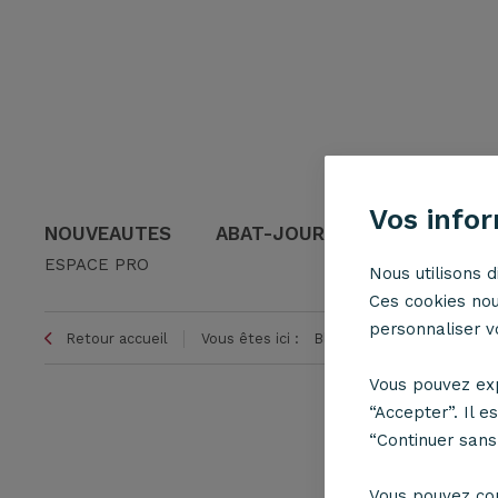
Vos info
NOUVEAUTES
ABAT-JOUR
SUSPENSION
ESPACE PRO
Nous utilisons d
Ces cookies nou
personnaliser vo
Retour accueil
Vous êtes ici :
Blog
Actualités
L'h
Vous pouvez exp
“Accepter”. Il e
“Continuer sans
Vous pouvez co