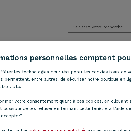
rmations personnelles comptent pou
S
LAMPES
APPLIQUES
ACCESSOIRES
ifférentes technologies pour récupérer les cookies issus de v
s permettent, entre autres, de sécuriser notre boutique en li
tre visite.
istoire des suspensions (ou des lustres)
rimer votre consentement quant à ces cookies, en cliquant s
st possible de les refuser en fermant cette fenêtre à l’aide de
 accepter”.
nsulter notre
politique de confidentialité
pour en savoir plus su