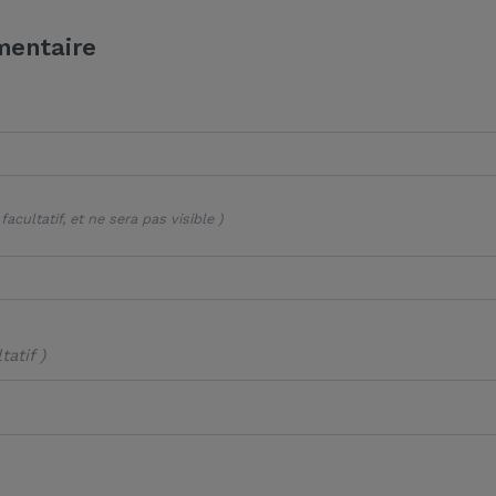
mentaire
 facultatif, et ne sera pas visible )
tatif )