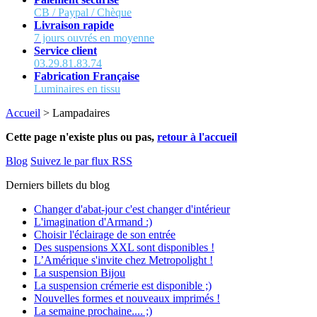
CB / Paypal / Chèque
Livraison rapide
7 jours ouvrés en moyenne
Service client
03.29.81.83.74
Fabrication Française
Luminaires en tissu
Accueil
>
Lampadaires
Cette page n'existe plus ou pas,
retour à l'accueil
Blog
Suivez le par flux RSS
Derniers billets du blog
Changer d'abat-jour c'est changer d'intérieur
L'imagination d'Armand :)
Choisir l'éclairage de son entrée
Des suspensions XXL sont disponibles !
L’Amérique s'invite chez Metropolight !
La suspension Bijou
La suspension crémerie est disponible ;)
Nouvelles formes et nouveaux imprimés !
La semaine prochaine.... ;)