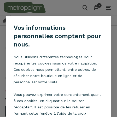
0
0
Lampes et lampadaires
Lampes
Lampe Backup
keyboard_arrow_right
keyboard_arrow_right
Vos informations
personnelles comptent pour
Lampe Backup
nous.
Metropolight
Nous utilisons différentes technologies pour
récupérer les cookies issus de votre navigation.
Ces cookies nous permettent, entre autres, de
sécuriser notre boutique en ligne et de
Lampe Backup
En savoir plus
personnaliser votre visite.
49,90
€
Vous pouvez exprimer votre consentement quant
En stock
à ces cookies, en cliquant sur le bouton
“Accepter”. Il est possible de les refuser en
remove
add
fermant cette fenêtre à l’aide de la croix