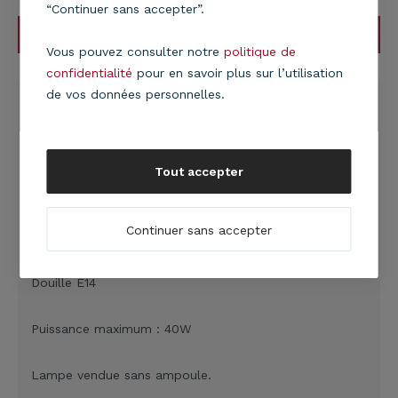
“Continuer sans accepter”.
AJOUTER AU PANIER
Vous pouvez consulter notre
politique de
confidentialité
pour en savoir plus sur l’utilisation
de vos données personnelles.
DESCRIPTION
Lampe
Backup
avec
abat-jour double cylindre
: le
cylindre extérieur est en PVC avec une bande PVC
aspect bois brun texturé et le cylindre intérieur en PVC
Tout accepter
noir perforé et
pied en métal noir.
Continuer sans accepter
Abat-jour fabriqué à EPINAL (Vosges)
Douille E14
Puissance maximum : 40W
Lampe vendue sans ampoule.