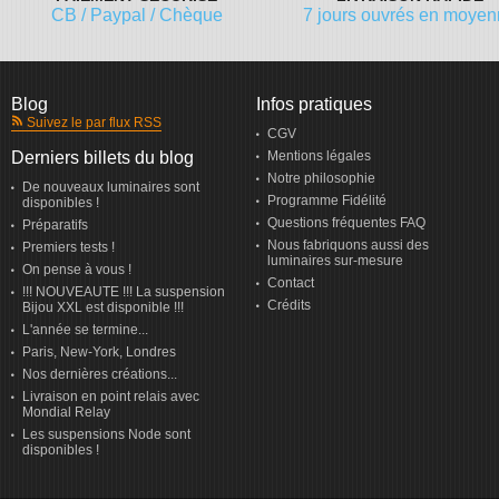
CB / Paypal / Chèque
7 jours ouvrés en moye
Blog
Infos pratiques
Suivez le par flux RSS
CGV
Derniers billets du blog
Mentions légales
Notre philosophie
De nouveaux luminaires sont
Programme Fidélité
disponibles !
Questions fréquentes FAQ
Préparatifs
Nous fabriquons aussi des
Premiers tests !
luminaires sur-mesure
On pense à vous !
Contact
!!! NOUVEAUTE !!! La suspension
Crédits
Bijou XXL est disponible !!!
L'année se termine...
Paris, New-York, Londres
Nos dernières créations...
Livraison en point relais avec
Mondial Relay
Les suspensions Node sont
disponibles !