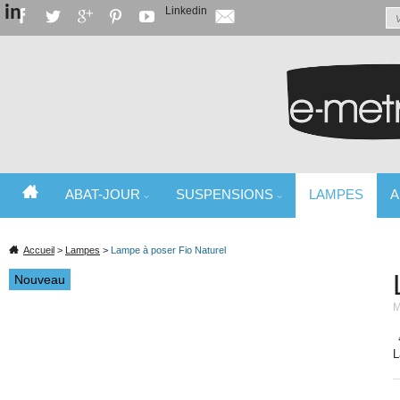
in
Linkedin
ABAT-JOUR
SUSPENSIONS
LAMPES
A
SPÉCIALISTE DE L'ABAT-JOUR ET DU LUMINAIRE
Accueil
>
Lampes
>
Lampe à poser Fio Naturel
Nouveau
M
L