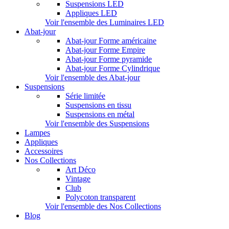
Suspensions LED
Appliques LED
Voir l'ensemble des Luminaires LED
Abat-jour
Abat-jour Forme américaine
Abat-jour Forme Empire
Abat-jour Forme pyramide
Abat-jour Forme Cylindrique
Voir l'ensemble des Abat-jour
Suspensions
Série limitée
Suspensions en tissu
Suspensions en métal
Voir l'ensemble des Suspensions
Lampes
Appliques
Accessoires
Nos Collections
Art Déco
Vintage
Club
Polycoton transparent
Voir l'ensemble des Nos Collections
Blog