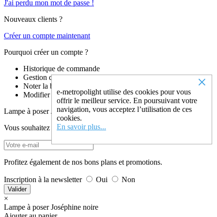
J'ai perdu mon mot de passe !
Nouveaux clients ?
Créer un compte maintenant
Pourquoi créer un compte ?
Historique de commande
×
Gestion du compte
Noter la boutique
e-metropolight utilise des cookies pour vous
Modifier son mot de passe
offrir le meilleur service. En poursuivant votre
navigation, vous acceptez l’utilisation de ces
Lampe à poser Joséphine noire n'est plus disponible actuellement.
cookies.
En savoir plus...
Vous souhaitez recevoir un email dès que ce produit est en stock ?
Profitez également de nos bons plans et promotions.
Inscription à la newsletter
Oui
Non
Valider
×
Lampe à poser Joséphine noire
Ajouter au panier