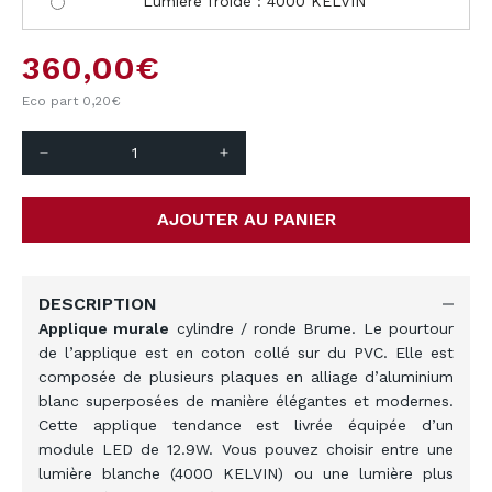
Lumière froide : 4000 KELVIN
360,00
€
Eco part 0,20
€
remove
add
AJOUTER AU PANIER
DESCRIPTION
Applique murale
cylindre / ronde Brume. Le pourtour
de l’applique est en coton collé sur du PVC. Elle est
composée de plusieurs plaques en alliage d’aluminium
blanc superposées de manière élégantes et modernes.
Cette applique tendance est livrée équipée d’un
module LED de 12.9W. Vous pouvez choisir entre une
lumière blanche (4000 KELVIN) ou une lumière plus