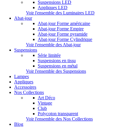
Suspensions LED
Appliques LED
Voir l'ensemble des Luminaires LED
Abat-jour
Abat-jour Forme américaine
Abat-jour Forme Empire
Abat-jour Forme pyramide
Abat-jour Forme Cylindrique
Voir l'ensemble des Abat-jour
Suspensions
Série limitée
Suspensions en tissu
Suspensions en métal
Voir l'ensemble des Suspensions
Lampes
Appliques
Accessoires
Nos Collections
Art Déco
Vintage
Club
Polycoton transparent
Voir l'ensemble des Nos Collections
Blog