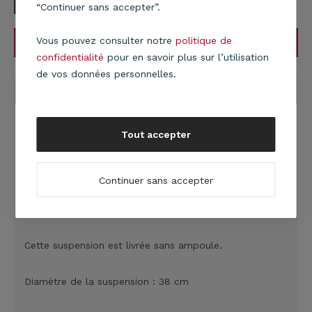
“Continuer sans accepter”.
Vous pouvez consulter notre
politique de
AJOUTER AU PANIER
confidentialité
pour en savoir plus sur l’utilisation
de vos données personnelles.
DESCRIPTION
Suspension double cylindre Club
composée de 2
cylindres : le cylindre extérieur en matière synthétique
Tout accepter
aspect cuir retourné et le cylindre intérieur en PVC noir
perforé.
Continuer sans accepter
Cette suspension est fabriquée à EPINAL (Vosges) et
est livrée électrifiée avec cordon de suspension noir.
Cette suspension est livrée sans ampoule.
Diamètre de la suspension : 38 cm