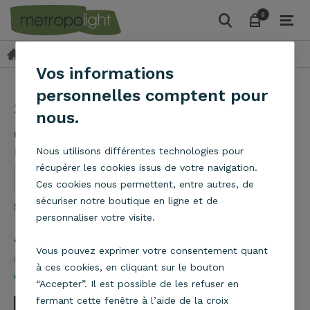
0
0
Nos Collections
Club
Suspension Club gris D 38 cm
Vos informations
personnelles comptent pour
Suspension Club gris D 38
nous.
cm
Metropolight
Nous utilisons différentes technologies pour
récupérer les cookies issus de votre navigation.
Ces cookies nous permettent, entre autres, de
sécuriser notre boutique en ligne et de
Suspension Club gris D 38 cm
En savoir plus
personnaliser votre visite.
42,90
€
Vous pouvez exprimer votre consentement quant
Eco part 0,10
€
à ces cookies, en cliquant sur le bouton
En stock
“Accepter”. Il est possible de les refuser en
fermant cette fenêtre à l’aide de la croix