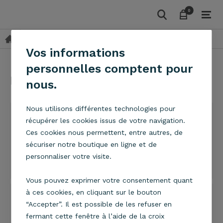
0
0
Les avis sur la boutique
Vos informations
personnelles comptent pour
Les avis de nos clients (109)
nous.
Nous utilisons différentes technologies pour
Frédérique MERLIN
le 11/02/2019 à 12:35
récupérer les cookies issus de votre navigation.
Ces cookies nous permettent, entre autres, de
Je suis très contente de mon achat, je cherchais ce
sécuriser notre boutique en ligne et de
produit depuis longtemps et je l'ai trouvé chez vous à
personnaliser votre visite.
un prix très correct! La livraison a été rapide et le
produit était très bien emballé! Bonne continuation.
Vous pouvez exprimer votre consentement quant
à ces cookies, en cliquant sur le bouton
CATHERINE AMICEL
le 21/01/2019 à 09:01
“Accepter”. Il est possible de les refuser en
fermant cette fenêtre à l’aide de la croix
Site sérieux. Le conseiller que j'ai eu au téléphone est