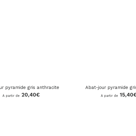
ur pyramide gris anthracite
Abat-jour pyramide gri
20,40
€
15,40
A partir de
A partir de
ar_rate
ar_rate
star_rate
star_rate
star_rate
star_rate
star_rate
star_rate
star_rate
star_rate