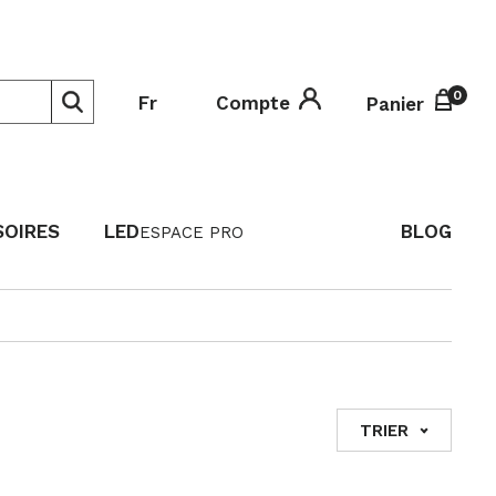
0
0
Fr
Compte
Panier
SOIRES
LED
BLOG
ESPACE PRO
TRIER