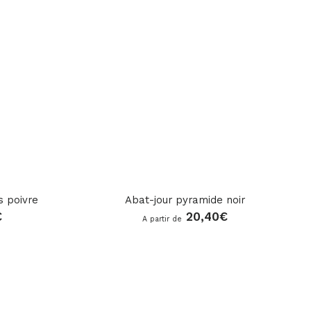
s poivre
Abat-jour pyramide noir
€
20,40
€
A partir de
star_rate
star_rate
star_rate
star_rate
star_rate
star_rate
star_rate
star_rate
star_rate
star_rate