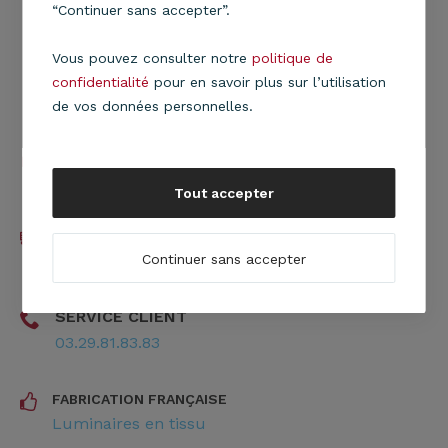
“Continuer sans accepter”.
Suspension Club KA D38
Suspension Club KA D58
44,50
€
78,50
€
Vous pouvez consulter notre
politique de
confidentialité
pour en savoir plus sur l’utilisation
de vos données personnelles.
PAIEMENT SÉCURISÉ
CB / Paypal / Chèque
Tout accepter
LIVRAISON RAPIDE
7 jours ouvrés en moyenne
Continuer sans accepter
SERVICE CLIENT
03.29.81.83.83
FABRICATION FRANÇAISE
Luminaires en tissu