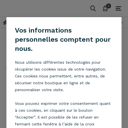
0
0
Suspensions
Suspension en carton et PVC
Metropolight
keyboard_arrow_right
keyboard_arrow_right
Vos informations
personnelles comptent pour
SUSPENSION EN CARTON
nous.
ET PVC
Nous utilisons différentes technologies pour
2
Article(s)
Filtrer par
Tri
récupérer les cookies issus de votre navigation.
Ces cookies nous permettent, entre autres, de
sécuriser notre boutique en ligne et de
NOUVEAU
NOUVEAU
personnaliser votre visite.
Vous pouvez exprimer votre consentement quant
à ces cookies, en cliquant sur le bouton
“Accepter”. Il est possible de les refuser en
fermant cette fenêtre à l’aide de la croix