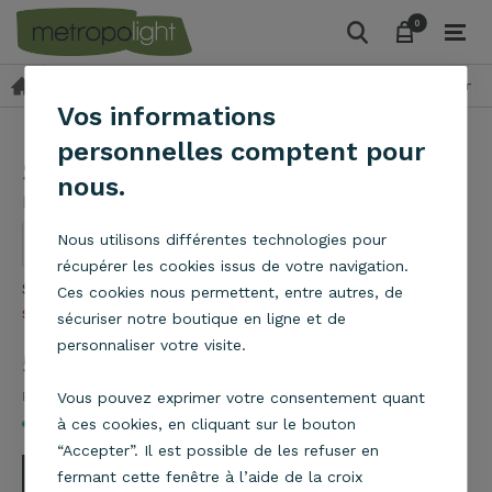
0
0
Suspensions
Suspension en tissu et raphia
Suspension Io
Vos informations
personnelles comptent pour
Suspension Ionos Rafa
nous.
Metropolight
Nous utilisons différentes technologies pour
récupérer les cookies issus de votre navigation.
Suspension cylindre Ionos bleu canard et raphia
En
Ces cookies nous permettent, entre autres, de
savoir plus
sécuriser notre boutique en ligne et de
personnaliser votre visite.
54,90
€
Eco part 0,10
Vous pouvez exprimer votre consentement quant
€
En stock
à ces cookies, en cliquant sur le bouton
“Accepter”. Il est possible de les refuser en
fermant cette fenêtre à l’aide de la croix