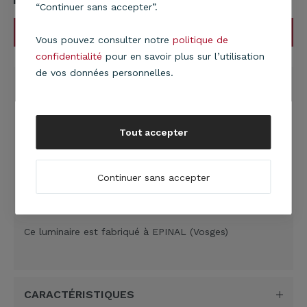
“Continuer sans accepter”.
AJOUTER AU PANIER
Vous pouvez consulter notre
politique de
confidentialité
pour en savoir plus sur l’utilisation
de vos données personnelles.
DESCRIPTION
Suspension cylindre Ionos Raphia
. Cette suspension
est composée de deux cylindres : bleu canard p
our le
cylindre biseauté supérieur et raphia pour le cylindre
Tout accepter
biseauté inférieur.
Continuer sans accepter
1 x E27, 60 W maximum, luminaire livré avec cordon de
suspension blanc de 53 cm.
Ce luminaire est fabriqué à EPINAL (Vosges)
CARACTÉRISTIQUES