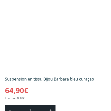
Suspension en tissu Bijou Barbara bleu curaçao
64,90€
Eco part 0,10€
remove
add