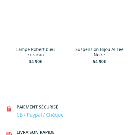
Lampe Robert bleu
Suspension Bijou Alizée
curaçao
Noire
34,90
€
54,90
€
star_rate
star_rate
star_rate
star_rate
star_rate
star_rate
star_rate
star_rate
star_rate
star_rate
PAIEMENT SÉCURISÉ
CB / Paypal / Chèque
LIVRAISON RAPIDE