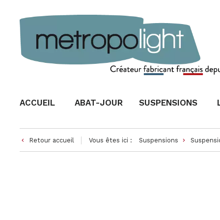
ACCUEIL
ABAT-JOUR
SUSPENSIONS
Retour accueil
Vous êtes ici :
Suspensions
Suspensi
keyboard_arrow_left
keyboard_arrow_right