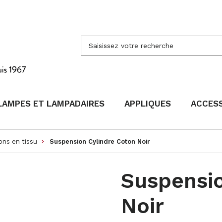
LAMPES ET LAMPADAIRES
APPLIQUES
ACCES
ons en tissu
Suspension Cylindre Coton Noir
keyboard_arrow_right
Suspensio
Noir