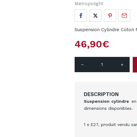
Metropolight
Suspension Cylindre Coton 
46,90
€
remove
add
DESCRIPTION
Suspension cylindre
en 
dimensions disponibles.
1 x E27, produit vendu sa