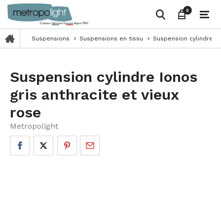
0
0
Suspensions
Suspensions en tissu
Suspension cylindre Io
keyboard_arrow_right
keyboard_arrow_right
Suspension cylindre Ionos
gris anthracite et vieux
rose
Metropolight