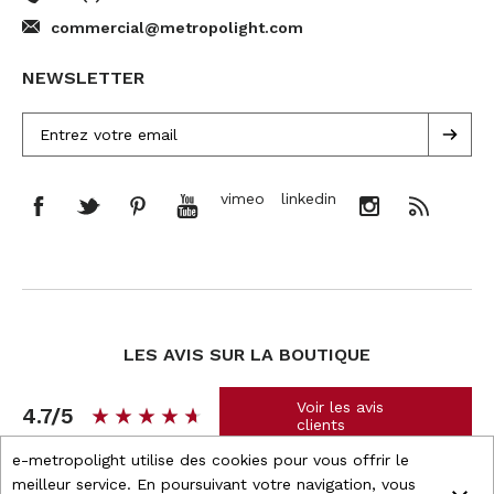
commercial@metropolight.com
NEWSLETTER
vimeo
linkedin
LES AVIS SUR LA BOUTIQUE
Voir les avis
4.7/5
star_rate
star_rate
star_rate
star_rate
star_rate
star_rate
star_rate
star_rate
star_rate
star_rate
clients
e-metropolight utilise des cookies pour vous offrir le
meilleur service. En poursuivant votre navigation, vous